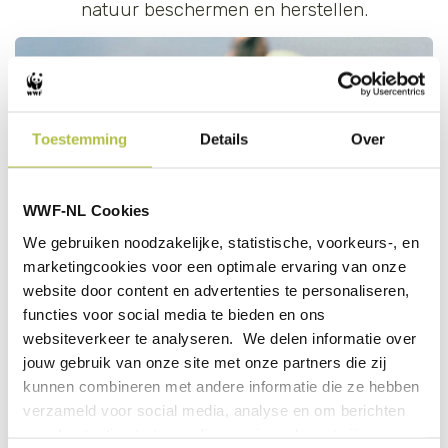
natuur beschermen en herstellen.
Toestemming
Details
Over
Roger Leguen / WWF
Samenwerken met WWF
WWF-NL Cookies
We gebruiken noodzakelijke, statistische, voorkeurs-, en
MEER
marketingcookies voor een optimale ervaring van onze
website door content en advertenties te personaliseren,
functies voor social media te bieden en ons
websiteverkeer te analyseren. We delen informatie over
jouw gebruik van onze site met onze partners die zij
kunnen combineren met andere informatie die ze hebben
Staffan Widstrand / WWF
verzameld voor social media, analyse en om berichten
en advertenties te tonen die voor jou relevant zijn.
Start je eigen bedrijfsactie