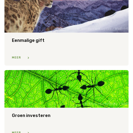
Will Burrard-Lucas / WWF-US
Eenmalige gift
MEER
Chris Martin Bahr / WWF
Groen investeren
MEER