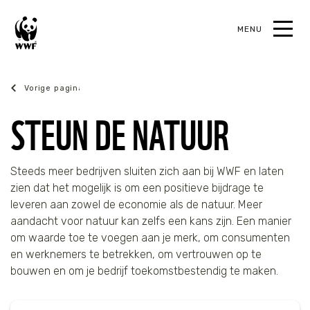
MENU
oek
WWF Business
STEUN DE NATUUR
TERUG
TERUG
TERUG
TERUG
Steeds meer bedrijven sluiten zich aan bij WWF en laten
zien dat het mogelijk is om een positieve bijdrage te
Steun de natuur
Actueel
Ons werk
Contact
leveren aan zowel de economie als de natuur. Meer
aandacht voor natuur kan zelfs een kans zijn. Een manier
Alles over steunen
Alle actualiteiten
Alles over het werk van WWF Business
Neem contact op
om waarde toe te voegen aan je merk, om consumenten
en werknemers te betrekken, om vertrouwen op te
bouwen en om je bedrijf toekomstbestendig te maken.