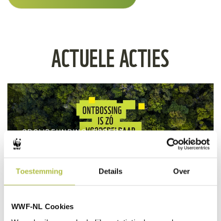
ACTUELE ACTIES
CROWDFUNDING: FOREST
FORESIGHT
Toestemming
Details
Over
CROWDFUNDING: FOREST
FORESIGHT
Samen tegen onbossing
WWF-NL Cookies
STEM VOOR MEER NATUUR