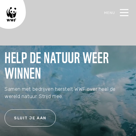
MENU
oek
HELP DE NATUUR WEER
WINNEN
TERUG
TERUG
TERUG
TERUG
Steun de natuur
Actueel
Ons werk
Contact
Samen met bedrijven herstelt WWF over heel de
wereld natuur. Strijd mee.
Alles over steunen
Alle actualiteiten
Alles over het werk van WWF Business
Neem contact op
SLUIT JE AAN