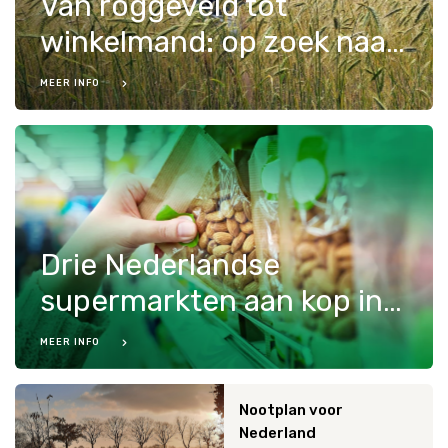
Van roggeveld tot
winkelmand: op zoek naar rijk & robuust voedsel
MEER INFO
Drie Nederlandse
supermarkten aan kop in Europa, maar versnelling nodig
MEER INFO
Nootplan voor
Nederland