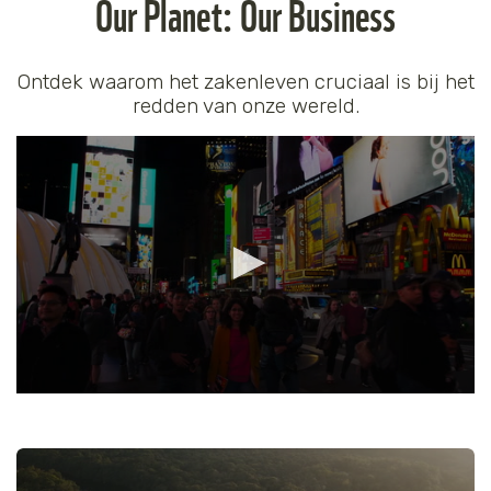
Our Planet: Our Business
Ontdek waarom het zakenleven cruciaal is bij het
redden van onze wereld.
0
seconds
of
5
minutes,
16