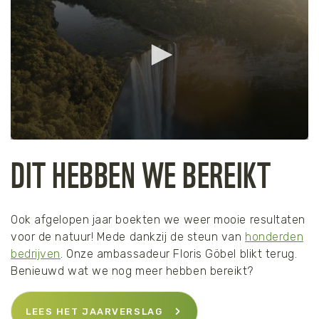
seconds
0
DIT HEBBEN WE BEREIKT
seconds
of
2
minutes,
2
seconds
Ook afgelopen jaar boekten we weer mooie resultaten
voor de natuur! Mede dankzij de steun van
honderden
bedrijven
. Onze ambassadeur Floris Göbel blikt terug.
Benieuwd wat we nog meer hebben bereikt?
LEES HET JAARVERSLAG