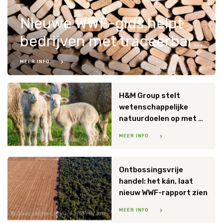
Nieuwe WWF-gids helpt
bedrijven met traceerbare ketens
MEER INFO
James Morgan / WWF
H&M Group stelt
wetenschappelijke
natuurdoelen op met WWF
MEER INFO
Peter Chadwick / WWF
Ontbossingsvrije
handel: het kán, laat
nieuw WWF-rapport zien
MEER INFO
Jacqueline Lisboa / WWF-Brazil