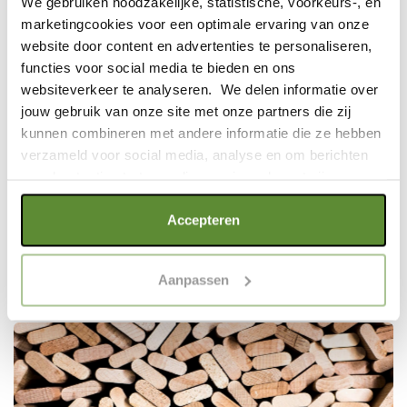
We gebruiken noodzakelijke, statistische, voorkeurs-, en
Arthur de Bruin
marketingcookies voor een optimale ervaring van onze
website door content en advertenties te personaliseren,
STEM VOOR MEER NATUUR
functies voor social media te bieden en ons
websiteverkeer te analyseren. We delen informatie over
jouw gebruik van onze site met onze partners die zij
TEST HOE AARDIG JIJ
kunnen combineren met andere informatie die ze hebben
EET
verzameld voor social media, analyse en om berichten
en advertenties te tonen die voor jou relevant zijn.
TEST HOE AARDIG JIJ
HET LAATSTE NIEUWS
Als je op "Alle cookies accepteren" klikt, ga je akkoord
EET
Accepteren
met een optimaal gebruik van de website. Als je niet alle
soorten cookies wilt toestaan, maak dan jouw keuze in
Aanpassen
"selectie toestaan" of "alleen noodzakelijke cookies", wat
Lees nieuws, blogs & onderzoek
wel gevolgen kan hebben voor de gebruiksvriendelijkheid
van de website. Voor meer inzage in de cookies klik dan
op "Cookie instellingen". Lees voor meer informatie
onze
Cookie Policy
.