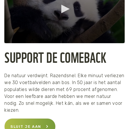
0
SUPPORT DE COMEBACK
seconds
of
30
seconds
De natuur verdwijnt. Razendsnel. Elke minuut verliezen
we 30 voetbalvelden aan bos. In 50 jaar is het aantal
populaties wilde dieren met 69 procent afgenomen.
Voor een leefbare aarde hebben we meer natuur
nodig. Zo snel mogelijk. Het kán, als we er samen voor
kiezen.
SLUIT JE AAN