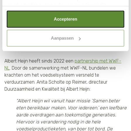
en advertenties te tonen die voor jou relevant zijn.
Als je op "Alle cookies accepteren" klikt, ga je akkoord
Accepteren
met een optimaal gebruik van de website. Als je niet alle
soorten cookies wilt toestaan, maak dan jouw keuze in
Aanpassen
"selectie toestaan" of "alleen noodzakelijke cookies", wat
wel gevolgen kan hebben voor de gebruiksvriendelijkheid
van de website. Voor meer inzage in de cookies klik dan
Albert Heijn heeft sinds 2022 een
partnership met WWF-
op "Cookie instellingen". Lees voor meer informatie
NL
. Door de samenwerking met WWF-NL bundelen we
onze
Cookie Policy
.
krachten om het voedselsysteem versneld te
verduurzamen. Anita Scholte op Reimer, directeur
Duurzaamheid en Kwaliteit bij Albert Heijn:
“Albert Heijn wil vanuit haar missie ‘Samen beter
eten bereikbaar maken. Voor iedereen.’ een leefbare
aarde overdragen aan toekomstige generaties.
Hiervoor is verandering nodig in de hele
voedselproductieketen, van boer tot bord. De