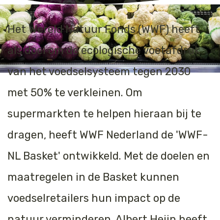
Het Wereld Natuur Fonds (WWF) heeft
als doel om de ecologische voetafdruk
van het voedselsysteem tegen 2030
met 50% te verkleinen. Om
supermarkten te helpen hieraan bij te
dragen, heeft WWF Nederland de 'WWF-
NL Basket' ontwikkeld. Met de doelen en
maatregelen in de Basket kunnen
voedselretailers hun impact op de
natuur verminderen. Albert Heijn heeft