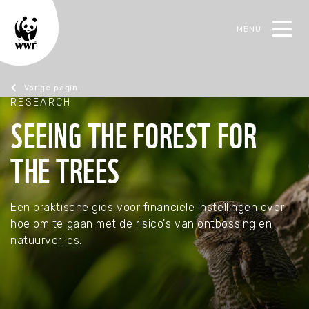
MENU
oek
RESEARCH
Research
SEEING THE FOREST FOR
THE TREES
TERUG
TERUG
TERUG
TERUG
Steun de natuur
Actueel
Ons werk
Contact
Een praktische gids voor financiële instellingen over
hoe om te gaan met de risico's van ontbossing en
Alles over steunen
Alle actualiteiten
Alles over het werk van WWF Business
Neem contact op
natuurverlies.