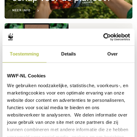
MEER INFO
Natuurpositieve
Notenatlas van
Nederland
Toestemming
Details
Over
MEER INFO
WWF-NL Cookies
Inspiratiegids: Rijk &
Robuust Voedsel in
We gebruiken noodzakelijke, statistische, voorkeurs-, en
2030
marketingcookies voor een optimale ervaring van onze
website door content en advertenties te personaliseren,
MEER INFO
functies voor social media te bieden en ons
websiteverkeer te analyseren. We delen informatie over
jouw gebruik van onze site met onze partners die zij
Whitepaper:
kunnen combineren met andere informatie die ze hebben
Biodiversity
Investment Expert Series
verzameld voor social media, analyse en om berichten