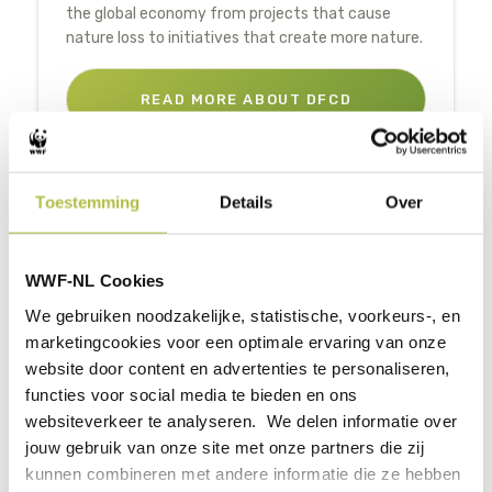
the global economy from projects that cause
nature loss to initiatives that create more nature.
READ MORE ABOUT DFCD
Toestemming
Details
Over
Would you like to know more, or are you already
convinced and would you like to make greener
investments? Please contact our colleagues who work on
WWF-NL Cookies
these funds: Jaap de Jong for DFCD or Shephard Zonde
We gebruiken noodzakelijke, statistische, voorkeurs-, en
for MoMo4C.
marketingcookies voor een optimale ervaring van onze
website door content en advertenties te personaliseren,
functies voor social media te bieden en ons
DO YOU WANT TO MAKE
websiteverkeer te analyseren. We delen informatie over
jouw gebruik van onze site met onze partners die zij
kunnen combineren met andere informatie die ze hebben