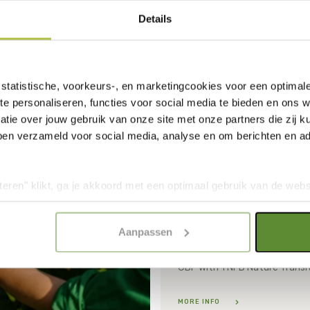
Details
statistische, voorkeurs-, en marketingcookies voor een optimal
te personaliseren, functies voor social media te bieden en ons 
tie over jouw gebruik van onze site met onze partners die zij
ben verzameld voor social media, analyse en om berichten en adv
ty
teren" klikt, ga je akkoord met een optimaal gebruik van de websit
Report: Nature in Transit
dan jouw keuze in "selectie toestaan" of "alleen noodzakelijke c
ies
Plans 2025
elijkheid van de website. Voor meer inzage in de cookies klik d
Aanpassen
onze
Cookie Policy
.
Read how Dutch financial
unity
institutions can contribute t
MORE INFO