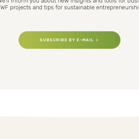
We'll inform you about new insights and tools for bus
WF projects and tips for sustainable entrepreneurshi
SUBSCRIBE BY E-MAIL