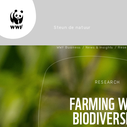
Steun de natuur
WWF Business
/
News & Insights
/
Rese
RESEARCH
FARMING W
BIODIVERS