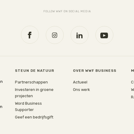
FOLLOW WWF ON SOCIAL MEDIA
STEUN DE NATUUR
OVER WWF BUSINESS
M
jn
Partnerschappen
Actueel
C
Investeren in groene
Ons werk
W
projecten
R
Word Business
en
Supporter
Geef een bedrijfsgift