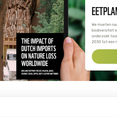
EETPLA
We moeten naa
biodiversiteit 
onderzoek toon
2030 tot een n
RELATED STUDIES