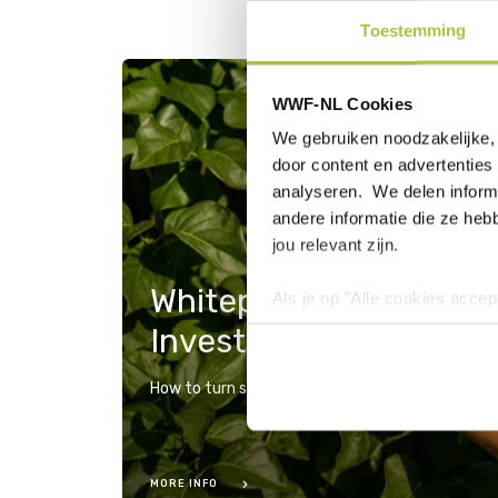
Toestemming
WWF-NL Cookies
We gebruiken noodzakelijke, 
door content en advertenties 
analyseren. We delen informa
andere informatie die ze heb
jou relevant zijn.
Whitepaper: Biodiversi
Als je op "Alle cookies accep
cookies wilt toestaan, maak 
Investment Expert Ser
hebben voor de gebruiksvriend
Lees voor meer informatie 
How to turn systemic risk into strategic opport
MORE INFO