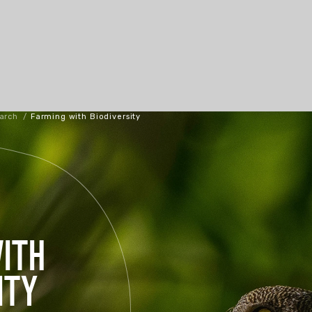
arch
/
Farming with Biodiversity
ITH
ITY