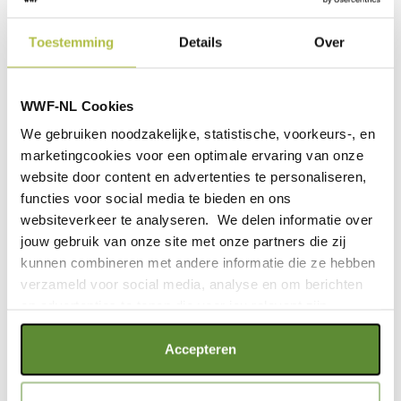
Toestemming
Details
Over
RELATED STUDIES
WWF-NL Cookies
We gebruiken noodzakelijke, statistische, voorkeurs-, en
marketingcookies voor een optimale ervaring van onze
website door content en advertenties te personaliseren,
functies voor social media te bieden en ons
websiteverkeer te analyseren. We delen informatie over
Whitepaper: Biodiversity
jouw gebruik van onze site met onze partners die zij
kunnen combineren met andere informatie die ze hebben
Investment Expert Series
verzameld voor social media, analyse en om berichten
en advertenties te tonen die voor jou relevant zijn.
MORE INFO
Als je op "Alle cookies accepteren" klikt, ga je akkoord
Accepteren
met een optimaal gebruik van de website. Als je niet alle
Report: Nature in
soorten cookies wilt toestaan, maak dan jouw keuze in
Transition Plans 2025