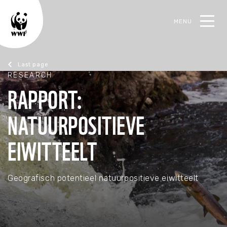
MENU
earch
RESEARCH
Research
RAPPORT:
NATUURPOSITIEVE
EIWITTEELT
Geografisch potentieel natuurpositieve eiwitteelt