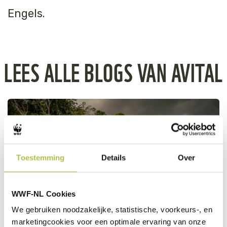
Engels.
LEES ALLE BLOGS VAN AVITAL
Toestemming
Details
Over
Financial institutions
must address deforestation and conversion risks
WWF-NL Cookies
We gebruiken noodzakelijke, statistische, voorkeurs-, en
MEER INFO
Luis Barreto / WWF-UK
marketingcookies voor een optimale ervaring van onze