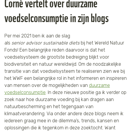
Corné vertelt over duurzame
voedselconsumptie in zijn blogs
P
er mei 2021
ben ik
aan de slag
als
senior
advisor
sustainable
diets
bij het Wereld Natuur
Fonds!
Een belangrijke reden daarvoor is dat h
et
voedselsysteem de grootste bedreiging
blijkt
voor
biodiversiteit en natuur wereldwijd. Om de noodzakelijke
transitie van dat voedselsysteem te realiseren zie
n we bij
het
W
W
F
een belangrijke rol in het
informeren en inspireren
van mensen over de mogelijkheden
van
duurzame
voedselconsumptie
. In deze nieuwe positie ga ik
verder op
zoek naar hoe duurzame voeding bij kan dragen aan
natuurbescherming en het tegengaan van
klimaatverandering. Via onder andere deze blogs neem ik
iedereen graag mee in de dilemma’s, trends, kansen en
oplossingen die ik tegenkom in deze zoektocht. Want