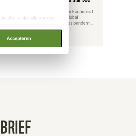
biodiversity loss: black swan or white rhino?
len
A recent article in the Economist
asks whether large global
e. Als je niet alle soorten
experience at a conference and the hopes for our future generation.
systemic risks such as pandemics are so-called ‘black swan events’ – extreme events that take us by surprise – or if they are in fact large rhinos that wander around in plain sight. We know they are very dangerous; we just don’t know when they are going to charge at us.
ookies", wat wel gevolgen kan
an op "Cookie instellingen".
Accepteren
MEER INFO
BRIEF