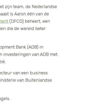
et zijn team, de Nederlandse
naast is Aaron één van de
ment
(DFCD) beheert, een
en die de wereld beter
lopment Bank (ADB) in
 en investeringen van ADB met
ië.
recteur van een business
nisterie van Buitenlandse
ngels.