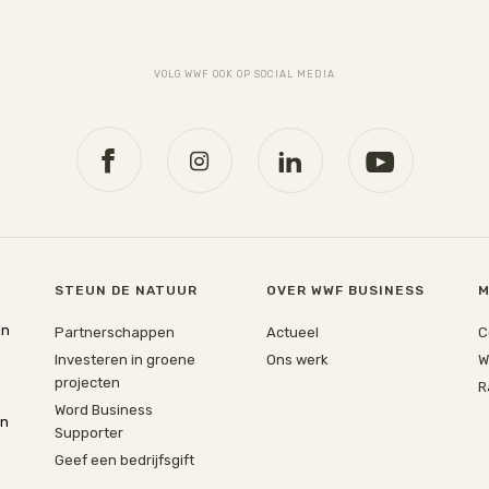
VOLG WWF OOK OP SOCIAL MEDIA
STEUN DE NATUUR
OVER WWF BUSINESS
M
jn
Partnerschappen
Actueel
C
Investeren in groene
Ons werk
W
projecten
R
Word Business
en
Supporter
Geef een bedrijfsgift