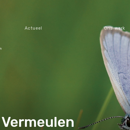
Actueel
Ons werk
n
 Vermeulen