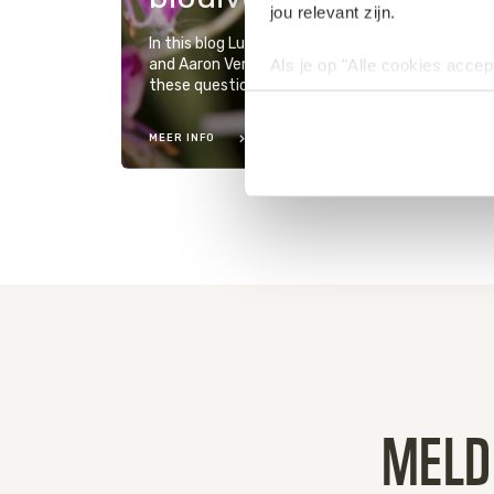
jou relevant zijn.
In this blog Lucian Peppelenbos Climate & Biodiv
and Aaron Vermeulen Practice leader finance, W
Als je op "Alle cookies accep
these questions.
cookies wilt toestaan, maak 
hebben voor de gebruiksvriend
MEER INFO
Lees voor meer informatie 
MELD