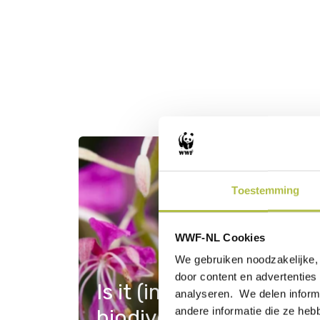
Toestemming
WWF-NL Cookies
We gebruiken noodzakelijke, 
door content en advertenties 
Is it (im)possible to inv
analyseren. We delen informa
andere informatie die ze heb
biodiversity?