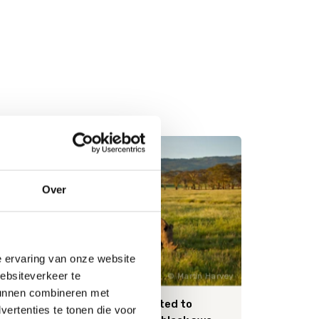
Over
e ervaring van onze website
websiteverkeer te
 / NASA
Martin Harvey
 kunnen combineren met
t
Financial risk related to
ertenties te tonen die voor