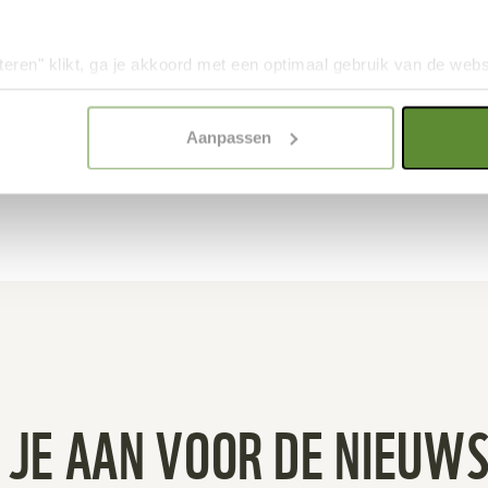
accepting our slowness
WWF colleague Aaron Vermeu
ersity Strategist at Robeco
talks about Earth Day, his
WF-NL share their thoughts on
teren" klikt, ga je akkoord met een optimaal gebruik van de websit
dan jouw keuze in "selectie toestaan" of "alleen noodzakelijke c
elijkheid van de website. Voor meer inzage in de cookies klik d
Aanpassen
MEER INFO
onze
Cookie Policy
.
Ola Jennersten / WWF-Sweden
 JE AAN VOOR DE NIEUWS