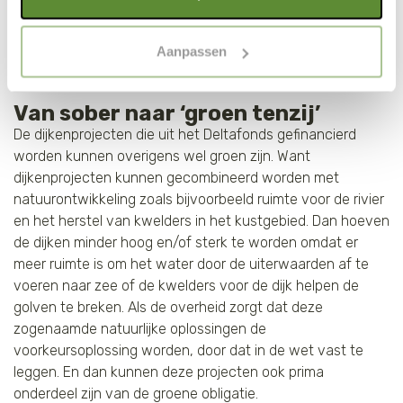
hoeveelheid betonblokken. Weliswaar experimenteert men 
met een optimaal gebruik van de website. Als je niet alle
daarbij met innovatieve betonmengsels die minder CO
2
soorten cookies wilt toestaan, maak dan jouw keuze in
uitstoten, maar dit staat niet in verhouding tot de gemiste 
Aanpassen
"selectie toestaan" of "alleen noodzakelijke cookies", wat
kansen om een integraal duurzaam project te realiseren.  
 
wel gevolgen kan hebben voor de gebruiksvriendelijkheid
van de website. Voor meer inzage in de cookies klik dan
Van sober naar ‘groen tenzij’
 
op "Cookie instellingen". Lees voor meer informatie
De dijkenprojecten die uit het Deltafonds gefinancierd 
onze
Cookie Policy
.
worden kunnen overigens wel groen zijn. Want 
dijkenprojecten kunnen gecombineerd worden met 
natuurontwikkeling zoals bijvoorbeeld ruimte voor de rivier 
en het herstel van kwelders in het kustgebied. Dan hoeven 
de dijken minder hoog en/of sterk te worden omdat er 
meer ruimte is om het water door de uiterwaarden af te 
voeren naar zee of de kwelders voor de dijk helpen de 
golven te breken. Als de overheid zorgt dat deze 
zogenaamde natuurlijke oplossingen de 
voorkeursoplossing worden, door dat in de wet vast te 
leggen. En dan kunnen deze projecten ook prima 
onderdeel zijn van de groene obligatie. 
 