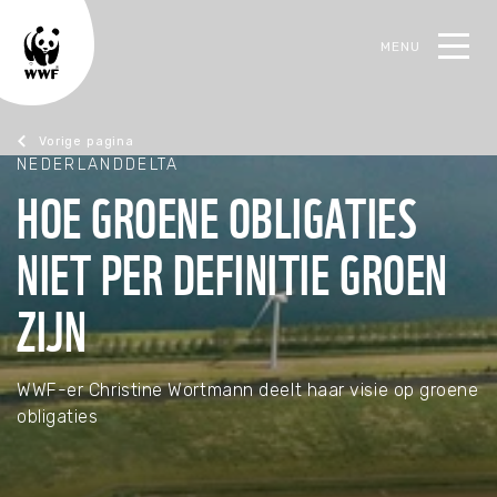
MENU
oek
NEDERLANDDELTA
Christine Wortmann
HOE GROENE OBLIGATIES
NIET PER DEFINITIE GROEN
TERUG
TERUG
TERUG
TERUG
ZIJN
Steun de natuur
Actueel
Ons werk
Contact
Alles over steunen
Alle actualiteiten
Alles over het werk van WWF Business
Neem contact op
WWF-er Christine Wortmann deelt haar visie op groene
obligaties