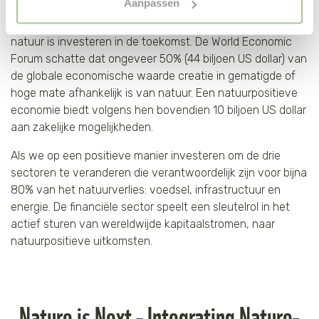
Aanpassen
stabiel financieel systeem ook afhankelijk is van
"selectie toestaan" of "alleen noodzakelijke cookies", wat
veerkrachtigere ecosystemen. Want, investeren in de
wel gevolgen kan hebben voor de gebruiksvriendelijkheid
natuur is investeren in de toekomst. De World Economic
van de website. Voor meer inzage in de cookies klik dan
Forum schatte dat ongeveer 50% (44 biljoen US dollar) van
op "Cookie instellingen". Lees voor meer informatie
de globale economische waarde creatie in gematigde of
onze
Cookie Policy
.
hoge mate afhankelijk is van natuur. Een natuurpositieve
economie biedt volgens hen bovendien 10 biljoen US dollar
aan zakelijke mogelijkheden.
Als we op een positieve manier investeren om de drie
sectoren te veranderen die verantwoordelijk zijn voor bijna
80% van het natuurverlies: voedsel, infrastructuur en
energie. De financiële sector speelt een sleutelrol in het
actief sturen van wereldwijde kapitaalstromen, naar
natuurpositieve uitkomsten.
Nature is Next - Integrating Nature-