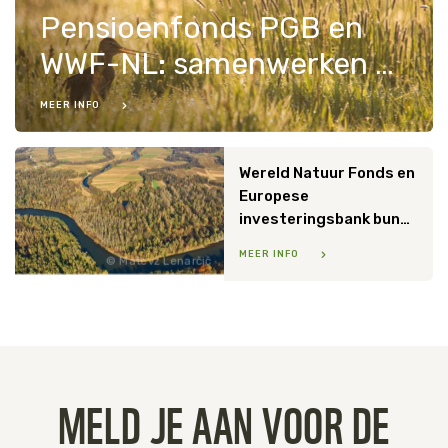
Pensioenfonds PGB en
WWF-NL: samenwerken aan vergroening financiële sector
MEER INFO
Wereld Natuur Fonds en
Europese
investeringsbank bundelen krachten
MEER INFO
Matevž Lenarčič
MELD JE AAN VOOR DE