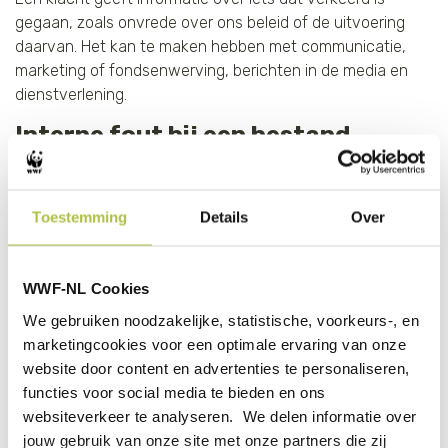
gegaan, zoals onvrede over ons beleid of de uitvoering
daarvan. Het kan te maken hebben met communicatie,
marketing of fondsenwerving, berichten in de media en
dienstverlening.
Interne fout bij een bestand
Is er door een intern veroorzaakte fout bij een bestand van
donateurs iets verkeerd gegaan? Dan informeren we de
betreffende donateurs met excuus en oplossing.
Toestemming
Details
Over
Afhankelijk van de grootte van de groep per telefoon, mail
of brief.
WWF-NL Cookies
Van fouten kun je leren
We gebruiken noodzakelijke, statistische, voorkeurs-, en
Een klacht zien we als kans om onze werkwijze of
marketingcookies voor een optimale ervaring van onze
communicatie richting donateurs of geïnteresseerden te
website door content en advertenties te personaliseren,
verbeteren. Je neemt de moeite om informatie met ons te
functies voor social media te bieden en ons
delen en kunt er dan ook op vertrouwen dat we daarmee
websiteverkeer te analyseren. We delen informatie over
aan de slag gaan. Wil je meer weten over onze welke
jouw gebruik van onze site met onze partners die zij