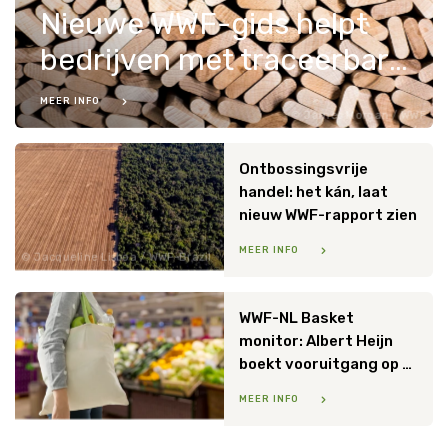
Nieuwe WWF-gids helpt
bedrijven met traceerbare ketens
MEER INFO
James Morgan / WWF
Ontbossingsvrije
handel: het kán, laat
nieuw WWF-rapport zien
MEER INFO
Jacqueline Lisboa / WWF-Brazil
WWF-NL Basket
monitor: Albert Heijn
boekt vooruitgang op diverse duurzaamheidsthema’s
MEER INFO