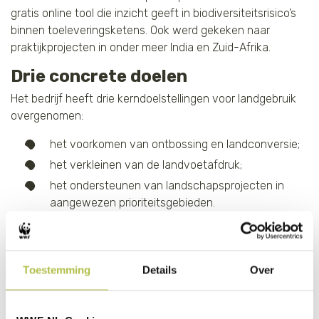
gratis online tool die inzicht geeft in biodiversiteitsrisico’s
binnen toeleveringsketens. Ook werd gekeken naar
praktijkprojecten in onder meer India en Zuid-Afrika.
Drie concrete doelen
Het bedrijf heeft drie kerndoelstellingen voor landgebruik
overgenomen:
het voorkomen van ontbossing en landconversie;
het verkleinen van de landvoetafdruk;
het ondersteunen van landschapsprojecten in
aangewezen prioriteitsgebieden.
Volgens WWF laat dit zien dat grote bedrijven
daadwerkelijk stappen kunnen zetten richting
natuurherstel, mits doelen concreet en meetbaar zijn.
Toestemming
Details
Over
"Door SBTN-gevalideerde landdoelstellingen te hanteren,
legt H&M Group de lat hoger voor de hele modebranche en
geeft het een krachtig signaal aan alle bedrijven om hun