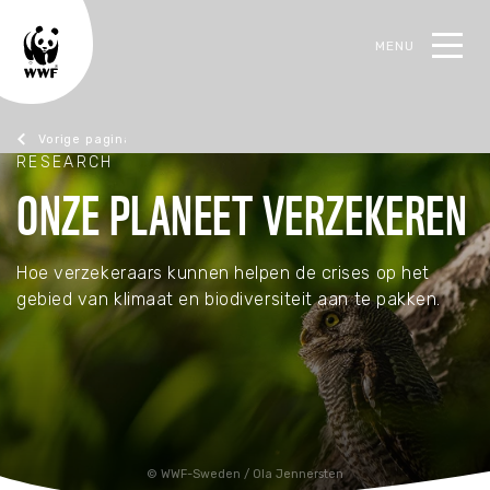
MENU
oek
RESEARCH
Research
ONZE PLANEET VERZEKEREN
TERUG
TERUG
TERUG
TERUG
Hoe verzekeraars kunnen helpen de crises op het
gebied van klimaat en biodiversiteit aan te pakken.
Steun de natuur
Actueel
Ons werk
Contact
Alles over steunen
Alle actualiteiten
Alles over het werk van WWF Business
Neem contact op
WWF-Sweden / Ola Jennersten