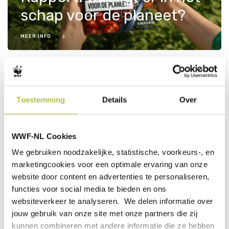
schap voor de planeet?
MEER INFO
Natuurpositieve
Notenatlas van
Nederland
Toestemming
Details
Over
MEER INFO
WWF-NL Cookies
Inspiratiegids: Rijk &
We gebruiken noodzakelijke, statistische, voorkeurs-, en
Robuust Voedsel in
marketingcookies voor een optimale ervaring van onze
2030
website door content en advertenties te personaliseren,
functies voor social media te bieden en ons
MEER INFO
websiteverkeer te analyseren. We delen informatie over
jouw gebruik van onze site met onze partners die zij
Whitepaper:
kunnen combineren met andere informatie die ze hebben